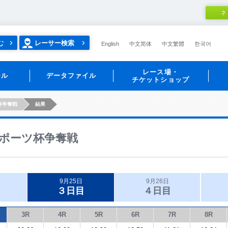
ネ
む
レーサー検索
English
中文简体
中文繁體
한국어
レース場・
ール
データファイル
チケットショップ
杯争奪戦
結果
ポーツ杯争奪戦
9月25日
9月26日
３日目
４日目
3R
4R
5R
6R
7R
8R