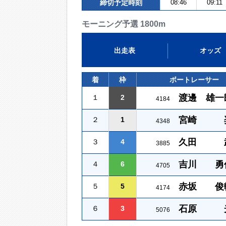
締切予定時刻
08:46
09:11
モーニング予選 1800m
出走表
オッズ
着
枠
ボートレーサー
渡邊 雄一
１
2
4184
宮崎 
２
1
4348
久田 
３
4
3885
吉川 勇
４
6
4705
赤坂 俊
５
5
4174
石原 
６
3
5076