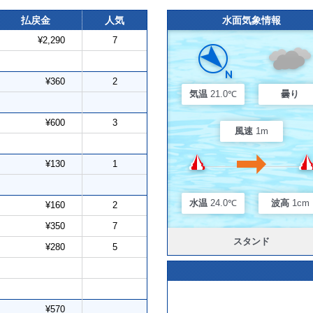
払戻金
人気
水面気象情報
¥2,290
7
¥360
2
気温
21.0℃
曇り
¥600
3
風速
1m
¥130
1
水温
24.0℃
波高
1cm
¥160
2
¥350
7
スタンド
¥280
5
¥570