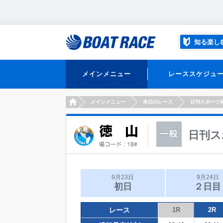
知る楽し
メインメニュー
レーススケジュ
HOME
メインメニュー
本日のレース
日刊スポーツ
日刊ス
9月23日
9月24日
初日
２日目
レース
1R
2R