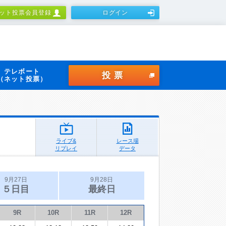
ット投票会員登録
ログイン
テレボート
投票
（ネット投票）
ライブ&
レース場
リプレイ
データ
9月27日
9月28日
５日目
最終日
9R
10R
11R
12R