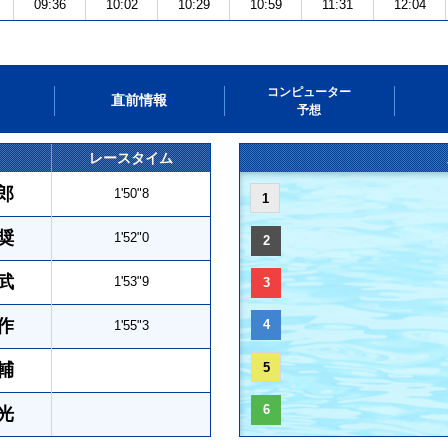
09:36
10:02
10:29
10:59
11:31
12:04
コンピューター
直前情報
予想
レースタイム
郎
1'50"8
1
奨
1'52"0
2
武
1'53"9
3
作
4
1'55"3
輔
5
6
光