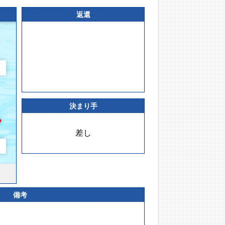
返還
決まり手
差し
備考