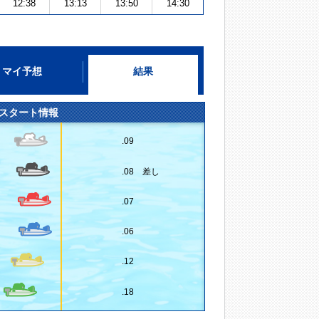
12:38
13:13
13:50
14:30
マイ予想
結果
スタート情報
.09
.08 差し
.07
.06
.12
.18