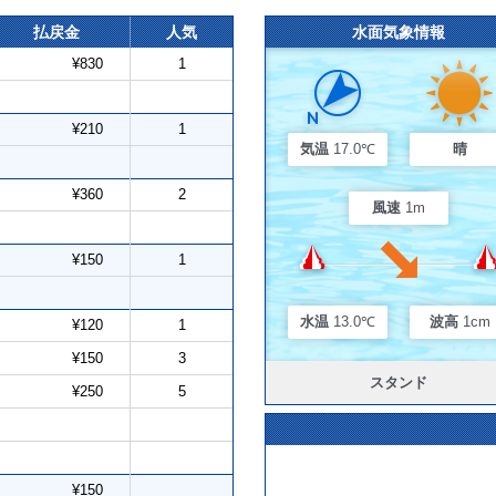
払戻金
人気
水面気象情報
¥830
1
¥210
1
気温
17.0℃
晴
¥360
2
風速
1m
¥150
1
水温
13.0℃
波高
1cm
¥120
1
¥150
3
スタンド
¥250
5
¥150