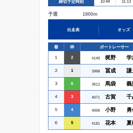
締切予定時刻
10:44
11:13
予選 1800m
出走表
オッズ
着
枠
ボートレーサー
梶野 学
１
2
4140
冨成 謙
２
1
3998
馬袋 義
３
6
3612
古賀 千
４
3
4071
小野 勇
５
4
4006
花本 夏
６
5
4181