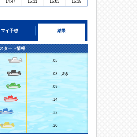
14:47
15:31
16:03
16:39
マイ予想
結果
スタート情報
.05
.08 抜き
.09
.14
.22
.20