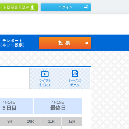
ット投票会員登録
ログイン
テレボート
投票
（ネット投票）
ライブ&
レース場
リプレイ
データ
4月14日
4月15日
５日目
最終日
9R
10R
11R
12R