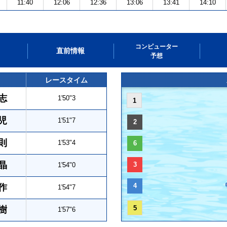
11:40
12:06
12:36
13:06
13:41
14:10
コンピューター
直前情報
予想
レースタイム
志
1'50"3
1
児
1'51"7
2
則
1'53"4
6
晶
3
1'54"0
4
作
1'54"7
5
樹
1'57"6