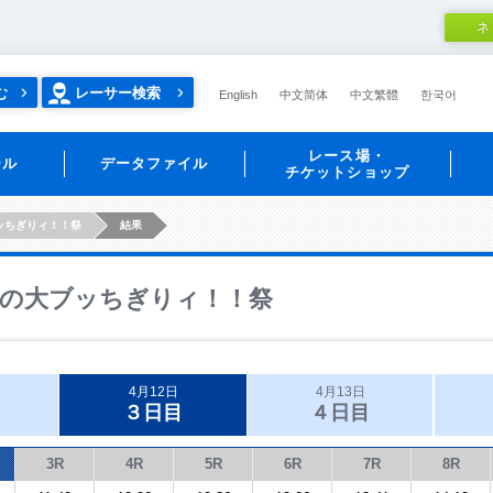
ネ
む
レーサー検索
English
中文简体
中文繁體
한국어
レース場・
ール
データファイル
チケットショップ
ッちぎりィ！！祭
結果
の大ブッちぎりィ！！祭
4月12日
4月13日
３日目
４日目
3R
4R
5R
6R
7R
8R