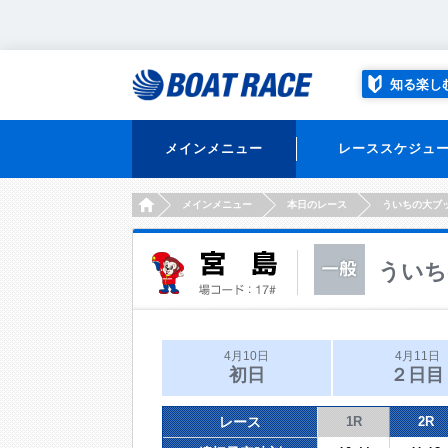
知る楽し
メインメニュー
レーススケジュ
HOME
メインメニュー
本日のレース
ういちの大ブ
ういち
4月10日
4月11日
初日
２日目
レース
1R
2R