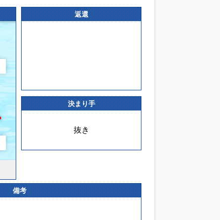
返還
決まり手
抜き
備考