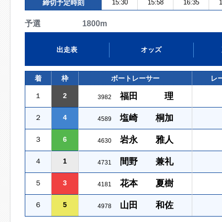
締切予定時刻
15:30
15:58
16:35
1
予選 1800m
出走表
オッズ
着
枠
ボートレーサー
レ
福田 理
１
2
3982
塩崎 桐加
２
4
4589
岩永 雅人
３
6
4630
間野 兼礼
４
1
4731
花本 夏樹
５
3
4181
山田 和佐
６
5
4978