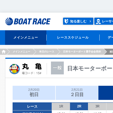
知る楽しむ
レーサ
メインメニュー
レーススケジュール
デ
HOME
メインメニュー
本日のレース
日本モーターボート選手会会長杯
結
日本モーターボー
2月20日
2月21日
初日
２日目
レース
1R
2R
3R