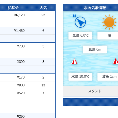
払戻金
人気
水面気象情報
¥6,120
22
¥1,450
6
気温
6.0℃
晴
¥700
3
風速
0m
¥390
3
水温
10.0℃
波高
1cm
¥170
2
¥900
13
スタンド
¥520
7
¥290