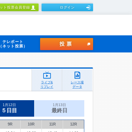
ット投票会員登録
ログイン
テレボート
投票
（ネット投票）
ライブ&
レース場
リプレイ
データ
1月12日
1月13日
５日目
最終日
9R
10R
11R
12R