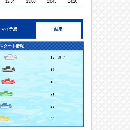
12:34
13:08
13:43
14:20
マイ予想
結果
スタート情報
.13 逃げ
.17
.18
.21
.23
.28