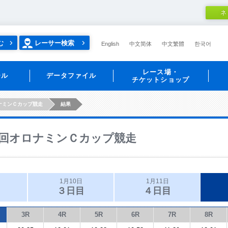
ネ
む
レーサー検索
English
中文简体
中文繁體
한국어
レース場・
ール
データファイル
チケットショップ
ナミンＣカップ競走
結果
回オロナミンＣカップ競走
1月10日
1月11日
３日目
４日目
3R
4R
5R
6R
7R
8R