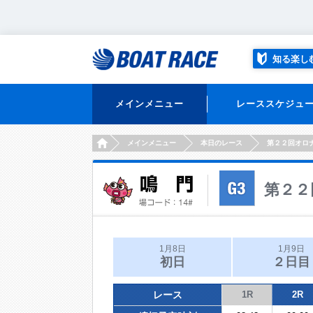
知る楽し
メインメニュー
レーススケジュ
HOME
メインメニュー
本日のレース
第２２回オロ
第２２
1月8日
1月9日
初日
２日目
レース
1R
2R