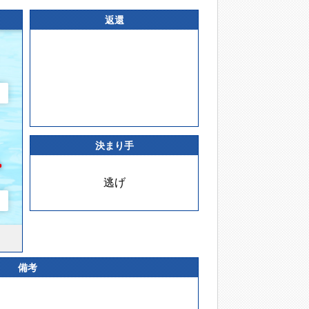
返還
決まり手
逃げ
備考