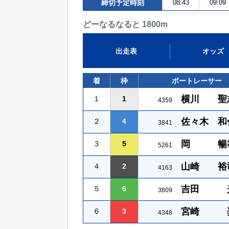
締切予定時刻
08:43
09:09
どーなるなると 1800m
出走表
オッズ
着
枠
ボートレーサー
横川 聖
１
1
4359
佐々木 和
２
4
3841
岡 暢
３
5
5261
山崎 裕
４
2
4163
吉田 
５
6
3809
宮崎 
６
3
4348