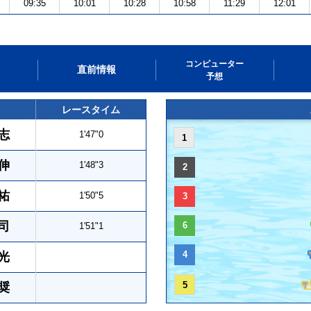
09:35
10:01
10:28
10:58
11:29
12:01
コンピューター
直前情報
予想
レースタイム
志
1'47"0
1
伸
1'48"3
2
祐
1'50"5
3
司
6
1'51"1
4
光
5
奨