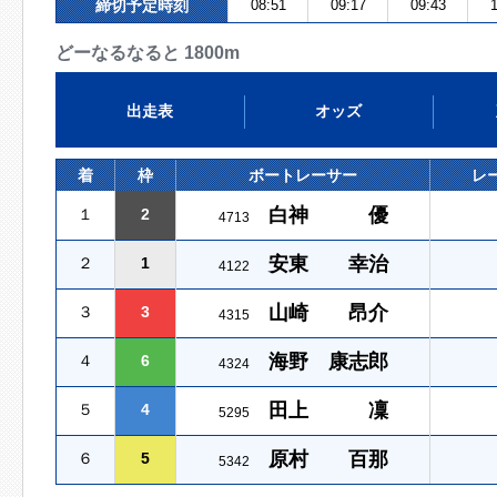
締切予定時刻
08:51
09:17
09:43
1
どーなるなると 1800m
出走表
オッズ
着
枠
ボートレーサー
レ
白神 優
１
2
4713
安東 幸治
２
1
4122
山崎 昂介
３
3
4315
海野 康志郎
４
6
4324
田上 凜
５
4
5295
原村 百那
６
5
5342