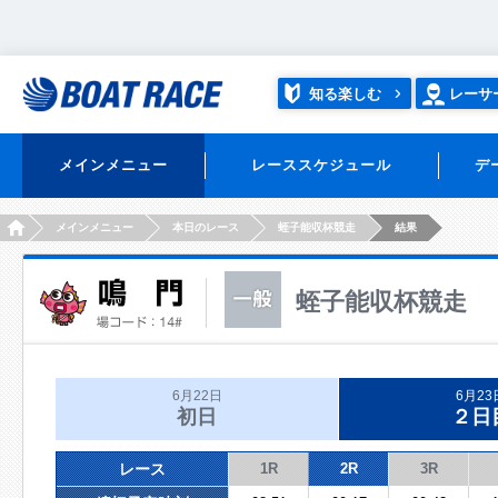
知る楽しむ
レーサ
メインメニュー
レーススケジュール
デ
HOME
メインメニュー
本日のレース
蛭子能収杯競走
結果
蛭子能収杯競走
6月22日
6月23
初日
２日
レース
1R
2R
3R