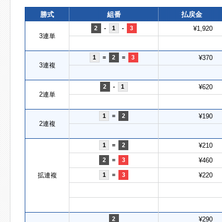
勝式
組番
払戻金
2
-
1
-
3
¥1,920
3連単
1
=
2
=
3
¥370
3連複
2
-
1
¥620
2連単
1
=
2
¥190
2連複
1
=
2
¥210
2
=
3
¥460
拡連複
1
=
3
¥220
2
¥290