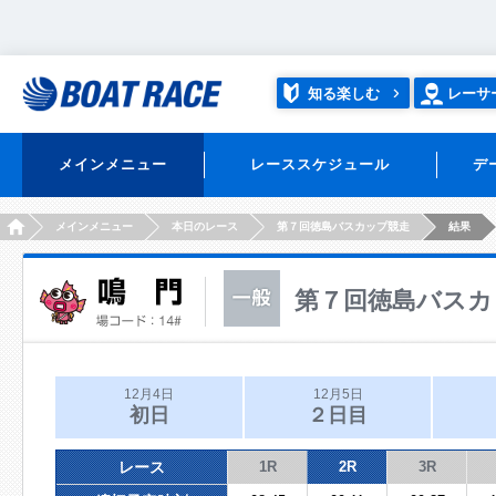
知る楽しむ
レーサ
メインメニュー
レーススケジュール
デ
HOME
メインメニュー
本日のレース
第７回徳島バスカップ競走
結果
第７回徳島バスカ
12月4日
12月5日
初日
２日目
レース
1R
2R
3R