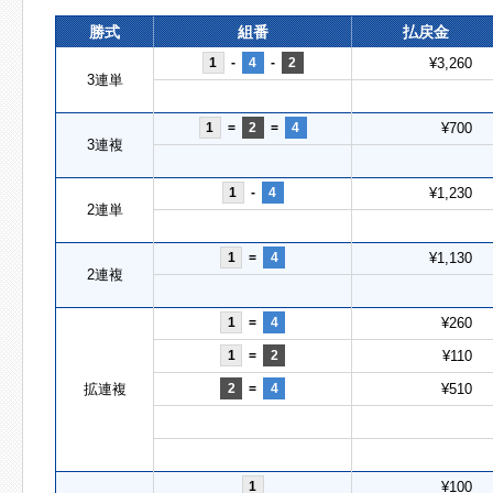
勝式
組番
払戻金
1
-
4
-
2
¥3,260
3連単
1
=
2
=
4
¥700
3連複
1
-
4
¥1,230
2連単
1
=
4
¥1,130
2連複
1
=
4
¥260
1
=
2
¥110
拡連複
2
=
4
¥510
1
¥100