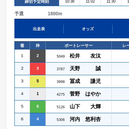
締切予定時刻
10:38
11:02
11:30
予選 1800m
出走表
オッズ
着
枠
ボートレーサー
レ
松井 友汰
１
2
5049
天野 誠
２
3
3787
冨成 謙児
３
5
3998
菅野 はやか
４
1
4275
山下 大輝
５
6
5126
河内 悠利杏
６
4
5306