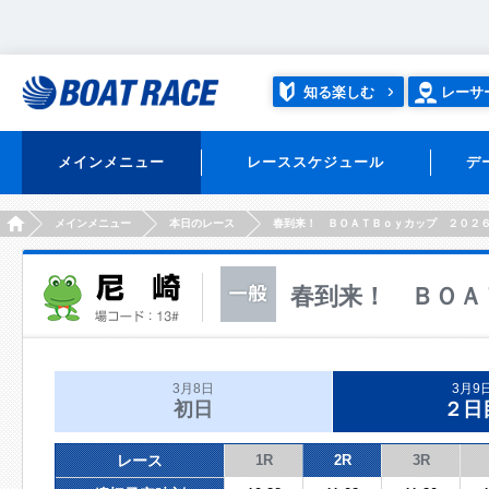
知る楽しむ
レーサ
メインメニュー
レーススケジュール
デ
HOME
メインメニュー
本日のレース
春到来！ ＢＯＡＴＢｏｙカップ ２０２
春到来！ ＢＯＡ
3月8日
3月9
初日
２日
レース
1R
2R
3R