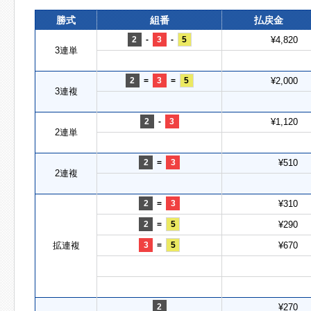
勝式
組番
払戻金
2
-
3
-
5
¥4,820
3連単
2
=
3
=
5
¥2,000
3連複
2
-
3
¥1,120
2連単
2
=
3
¥510
2連複
2
=
3
¥310
2
=
5
¥290
拡連複
3
=
5
¥670
2
¥270