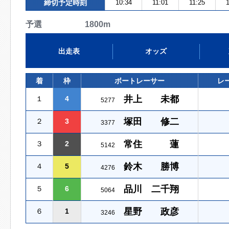
締切予定時刻
10:34
11:01
11:25
予選 1800m
出走表
オッズ
着
枠
ボートレーサー
レ
井上 未都
１
4
5277
塚田 修二
２
3
3377
常住 蓮
３
2
5142
鈴木 勝博
４
5
4276
品川 二千翔
５
6
5064
星野 政彦
６
1
3246