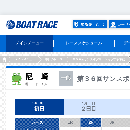
知る楽しむ
レーサ
メインメニュー
レーススケジュール
デ
HOME
メインメニュー
本日のレース
第３６回サンスポグリーンカップ争奪戦
第３６回サンスポ
5月10日
5月11日
初日
２日目
レース
1R
2R
3R