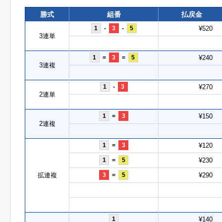
勝式
組番
払戻金
1
-
3
-
5
¥520
3連単
1
=
3
=
5
¥240
3連複
1
-
3
¥270
2連単
1
=
3
¥150
2連複
1
=
3
¥120
1
=
5
¥230
拡連複
3
=
5
¥290
1
¥140