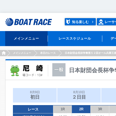
知る楽しむ
レーサ
メインメニュー
レーススケジュール
デ
HOME
メインメニュー
本日のレース
日本財団会長杯争奪第５２回オール兵庫王
日本財団会長杯争
8月9日
8月10日
初日
２日目
レース
1R
2R
3R