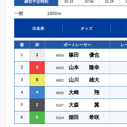
締切予定時刻
10:33
10:56
11:24
一般 1800m
出走表
オッズ
着
枠
ボートレーサー
レ
篠田 優也
１
1
4654
山本 隆幸
２
3
4025
山川 雄大
３
5
4902
大崎 翔
４
4
4656
大森 翼
５
2
5247
畑田 希咲
６
6
5324