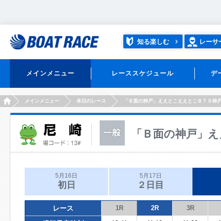
知る楽しむ
レーサ
メインメニュー
レーススケジュール
デ
HOME
メインメニュー
本日のレース
「Ｂ面の神戸」ええとこええとこＢＴＳ神
「Ｂ面の神戸」え
5月16日
5月17日
初日
２日目
レース
1R
2R
3R