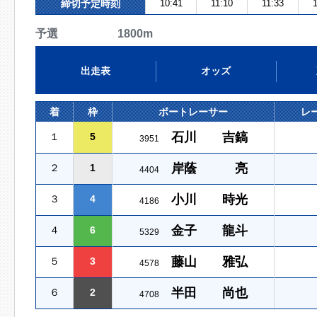
締切予定時刻
10:41
11:10
11:33
予選 1800m
出走表
オッズ
着
枠
ボートレーサー
レ
石川 吉鎬
１
5
3951
岸蔭 亮
２
1
4404
小川 時光
３
4
4186
金子 龍斗
４
6
5329
藤山 雅弘
５
3
4578
半田 尚也
６
2
4708