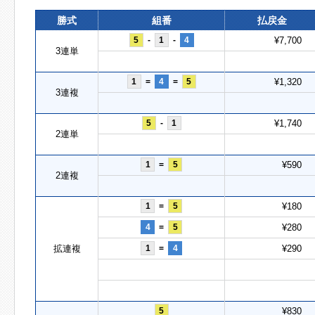
勝式
組番
払戻金
5
-
1
-
4
¥7,700
3連単
1
=
4
=
5
¥1,320
3連複
5
-
1
¥1,740
2連単
1
=
5
¥590
2連複
1
=
5
¥180
4
=
5
¥280
拡連複
1
=
4
¥290
5
¥830