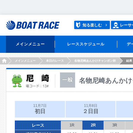
知る楽しむ
レーサ
メインメニュー
レーススケジュール
デ
HOME
メインメニュー
本日のレース
名物尼崎あんかけチャンポン杯
結果
名物尼崎あんかけ
11月7日
11月8日
初日
２日目
レース
1R
2R
3R