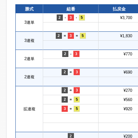
勝式
組番
払戻金
2
-
3
-
5
¥3,700
3連単
2
=
3
=
5
¥1,830
3連複
2
-
3
¥770
2連単
2
=
3
¥690
2連複
2
=
3
¥270
2
=
5
¥560
拡連複
3
=
5
¥920
2
¥200