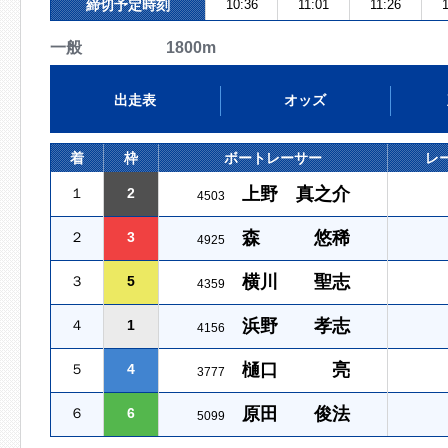
締切予定時刻
10:36
11:01
11:26
一般 1800m
出走表
オッズ
着
枠
ボートレーサー
レ
上野 真之介
１
2
4503
森 悠稀
２
3
4925
横川 聖志
３
5
4359
浜野 孝志
４
1
4156
樋口 亮
５
4
3777
原田 俊法
６
6
5099