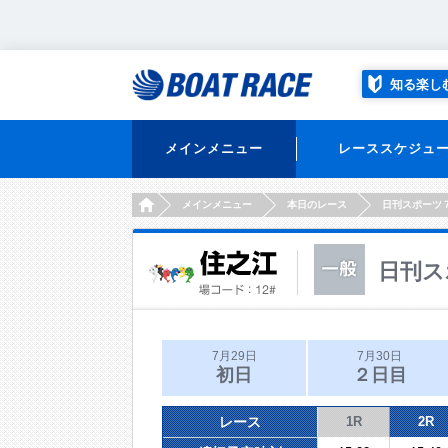
知る楽し
メインメニュー
レーススケジュ
HOME
メインメニュー
本日のレース
日刊スポーツ
日刊ス
7月29日
7月30日
初日
２日目
レース
1R
2R