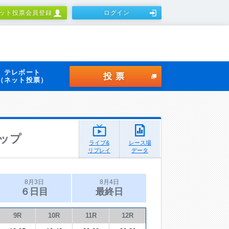
ット投票会員登録
ログイン
テレボート
投票
（ネット投票）
ップ
ライブ&
レース場
リプレイ
データ
8月3日
8月4日
６日目
最終日
9R
10R
11R
12R