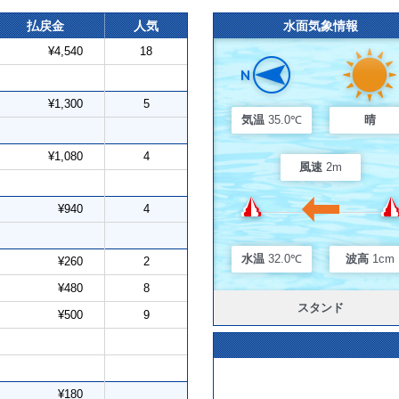
払戻金
人気
水面気象情報
¥4,540
18
¥1,300
5
気温
35.0℃
晴
¥1,080
4
風速
2m
¥940
4
水温
32.0℃
波高
1cm
¥260
2
¥480
8
スタンド
¥500
9
¥180