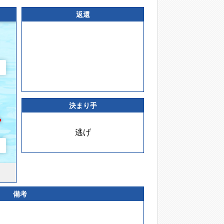
返還
決まり手
逃げ
備考