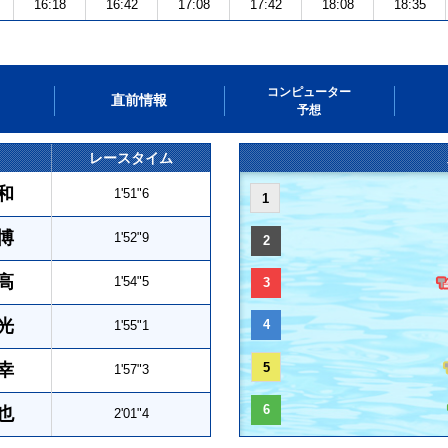
16:18
16:42
17:08
17:42
18:08
18:35
コンピューター
直前情報
予想
レースタイム
和
1'51"6
1
博
1'52"9
2
高
1'54"5
3
光
4
1'55"1
幸
5
1'57"3
6
也
2'01"4