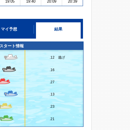
19:05
19:40
20:09
20:39
マイ予想
結果
スタート情報
.12 逃げ
.16
.27
.13
.23
.21