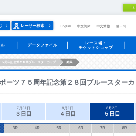
ネ
む
レーサー検索
English
中文简体
中文繁體
한국어
レース場・
ール
データファイル
チケットショップ
７５周年記念第２８回ブルースターカップ
結果
ポーツ７５周年記念第２８回ブルースターカ
7月31日
8月1日
8月2日
３日目
４日目
５日目
3R
4R
5R
6R
7R
8R