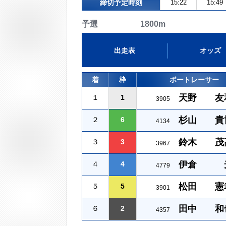
締切予定時刻
15:22
15:49
予選 1800m
出走表
オッズ
着
枠
ボートレーサー
天野 友
１
1
3905
杉山 貴
２
6
4134
鈴木 茂
３
3
3967
伊倉 
４
4
4779
松田 憲
５
5
3901
田中 和
６
2
4357