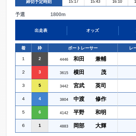
締切予定時刻
15:17
15:43
16:10
1
予選 1800m
出走表
オッズ
着
枠
ボートレーサー
レ
和田 兼輔
１
2
4446
横田 茂
２
3
3615
宮武 英司
３
5
3442
中渡 修作
４
4
3804
平野 和明
５
6
4142
岡部 大輝
６
1
4883