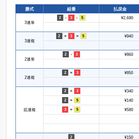
勝式
組番
払戻金
2
-
3
-
5
¥2,690
3連単
2
=
3
=
5
¥940
3連複
2
-
3
¥860
2連単
2
=
3
¥850
2連複
2
=
3
¥340
2
=
5
¥140
拡連複
3
=
5
¥580
2
¥150