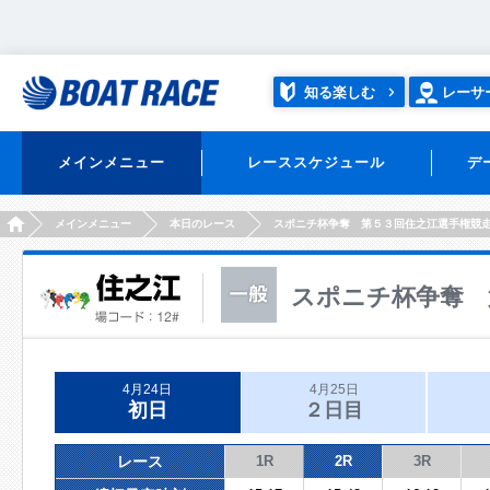
知る楽しむ
レーサ
メインメニュー
レーススケジュール
デ
HOME
メインメニュー
本日のレース
スポニチ杯争奪 第５３回住之江選手権競
スポニチ杯争奪 
4月24日
4月25日
初日
２日目
レース
1R
2R
3R