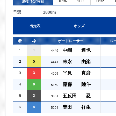
締切予定時刻
10:36
11:05
11:32
1
予選 1800m
出走表
オッズ
着
枠
ボートレーサー
レ
中嶋 達也
１
1
4449
末永 由楽
２
5
4441
平見 真彦
３
3
4509
藤森 陸斗
４
6
5160
五反田 忍
５
2
3801
豊田 祥生
６
4
5294