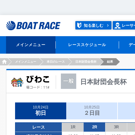
知る楽しむ
レーサ
メインメニュー
レーススケジュール
デ
HOME
メインメニュー
本日のレース
日本財団会長杯
結果
日本財団会長杯
10月24日
10月25日
初日
２日目
レース
1R
2R
3R