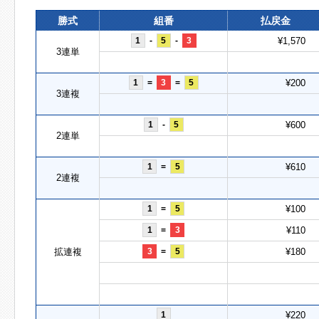
勝式
組番
払戻金
1
-
5
-
3
¥1,570
3連単
1
=
3
=
5
¥200
3連複
1
-
5
¥600
2連単
1
=
5
¥610
2連複
1
=
5
¥100
1
=
3
¥110
拡連複
3
=
5
¥180
1
¥220