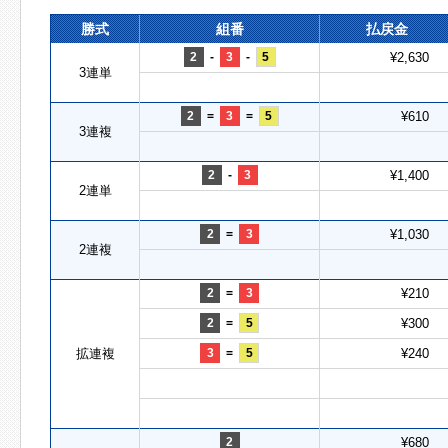
勝式
組番
払戻金
2
-
3
-
5
¥2,630
3連単
2
=
3
=
5
¥610
3連複
2
-
3
¥1,400
2連単
2
=
3
¥1,030
2連複
2
=
3
¥210
2
=
5
¥300
拡連複
3
=
5
¥240
2
¥680