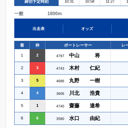
締切予定時刻
10:31
10:58
11:27
一般 1800m
出走表
オッズ
着
枠
ボートレーサー
レ
中山 将
１
2
4797
木村 仁紀
２
3
4743
丸野 一樹
３
5
4686
川北 浩貴
４
4
3606
齋藤 達希
５
1
4740
水口 由紀
６
6
3580