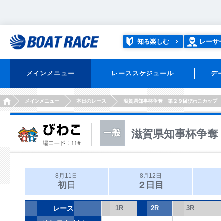
知る楽しむ
レーサ
メインメニュー
レーススケジュール
デ
HOME
メインメニュー
本日のレース
滋賀県知事杯争奪 第２９回びわこカップ
滋賀県知事杯争奪
8月11日
8月12日
初日
２日目
レース
1R
2R
3R