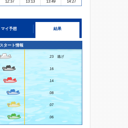
12:37
13:13
13:49
14:27
マイ予想
結果
スタート情報
.23 逃げ
.16
.14
.08
.07
.06