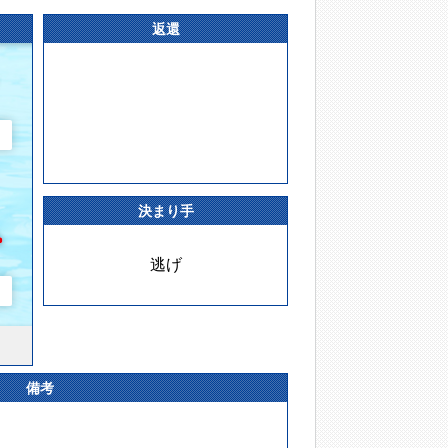
返還
決まり手
逃げ
備考