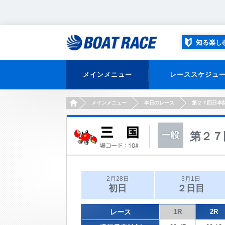
知る楽し
メインメニュー
レーススケジュ
HOME
メインメニュー
本日のレース
第２７回日本
第２７
2月28日
3月1日
初日
２日目
レース
1R
2R