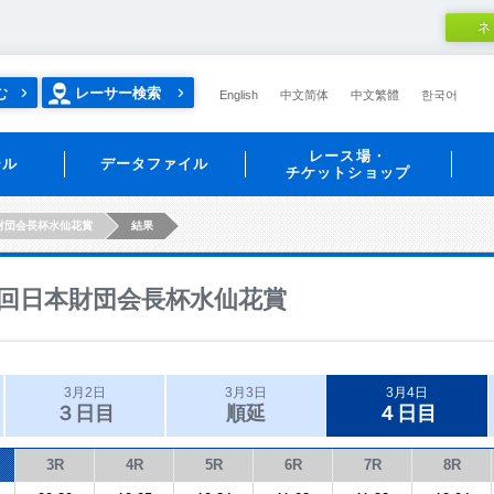
ネ
む
レーサー検索
English
中文简体
中文繁體
한국어
レース場・
ール
データファイル
チケットショップ
財団会長杯水仙花賞
結果
回日本財団会長杯水仙花賞
3月2日
3月3日
3月4日
３日目
順延
４日目
3R
4R
5R
6R
7R
8R