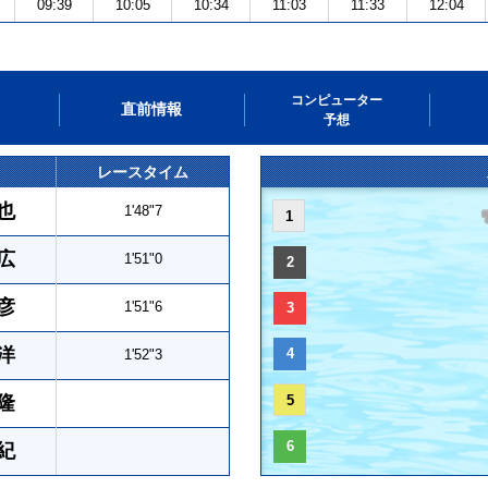
09:39
10:05
10:34
11:03
11:33
12:04
コンピューター
直前情報
予想
レースタイム
也
1'48"7
1
広
1'51"0
2
彦
1'51"6
3
洋
4
1'52"3
隆
5
6
紀