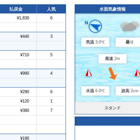
払戻金
人気
水面気象情報
¥1,830
6
¥440
3
気温
3.0℃
曇り
¥710
5
風速
2m
¥990
4
水温
6.0℃
波高
2cm
¥290
6
¥120
1
スタンド
¥380
7
¥190