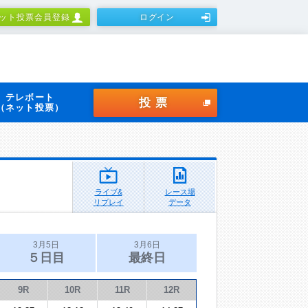
ット投票会員登録
ログイン
テレボート
投票
（ネット投票）
ライブ&
レース場
リプレイ
データ
3月5日
3月6日
５日目
最終日
9R
10R
11R
12R