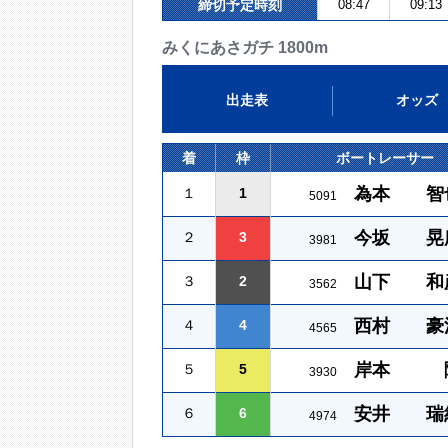
締切予定時刻
08:47
09:13
みくにあさガチ 1800m
出走表
オッズ
着
枠
ボートレーサー
為本 智
１
1
5091
今坂 晃
２
3
3981
山下 和
３
2
3562
西村 豪
４
4
4565
岸本 
５
5
3930
安井 瑞
６
6
4974