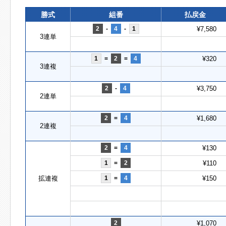
勝式
組番
払戻金
2
-
4
-
1
¥7,580
3連単
1
=
2
=
4
¥320
3連複
2
-
4
¥3,750
2連単
2
=
4
¥1,680
2連複
2
=
4
¥130
1
=
2
¥110
拡連複
1
=
4
¥150
2
¥1,070