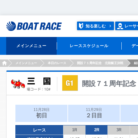
知る楽しむ
レーサ
メインメニュー
レーススケジュール
デ
HOME
メインメニュー
本日のレース
開設７１周年記念 北陸艇王決戦
結
開設７１周年記念
11月28日
11月29日
初日
２日目
レース
1R
2R
3R