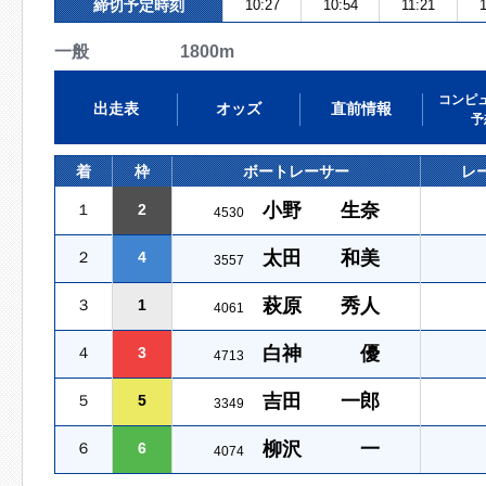
締切予定時刻
10:27
10:54
11:21
一般 1800m
コンピ
出走表
オッズ
直前情報
予
着
枠
ボートレーサー
レ
小野 生奈
１
2
4530
太田 和美
２
4
3557
萩原 秀人
３
1
4061
白神 優
４
3
4713
吉田 一郎
５
5
3349
柳沢 一
６
6
4074