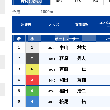
締切予定時刻
10:36
11:05
11:34
1
予選 1800m
コンピ
出走表
オッズ
直前情報
予
着
枠
ボートレーサー
レ
中山 雄太
１
1
4650
萩原 秀人
２
2
4061
齊藤 仁
３
5
3978
和田 兼輔
４
3
4446
稲田 浩二
５
6
4290
松尾 拓
６
4
4808