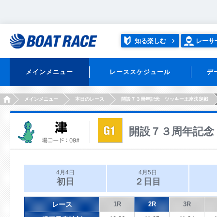
知る楽しむ
レーサ
メインメニュー
レーススケジュール
デ
HOME
メインメニュー
本日のレース
開設７３周年記念 ツッキー王座決定戦
開設７３周年記念
4月4日
4月5日
初日
２日目
レース
1R
2R
3R