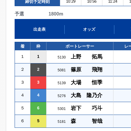
締切予定時刻
10:29
10:56
11:24
予選 1800m
出走表
オッズ
着
枠
ボートレーサー
レ
上野 拓馬
１
1
5130
篠原 飛翔
２
2
5081
大場 恒季
３
3
5139
大島 隆乃介
４
4
5276
岩下 巧斗
５
6
5301
森 智哉
６
5
5181