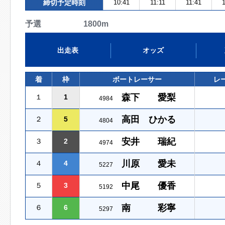
締切予定時刻
10:41
11:11
11:41
予選 1800m
出走表
オッズ
着
枠
ボートレーサー
レ
森下 愛梨
１
1
4984
高田 ひかる
２
5
4804
安井 瑞紀
３
2
4974
川原 愛未
４
4
5227
中尾 優香
５
3
5192
南 彩寧
６
6
5297