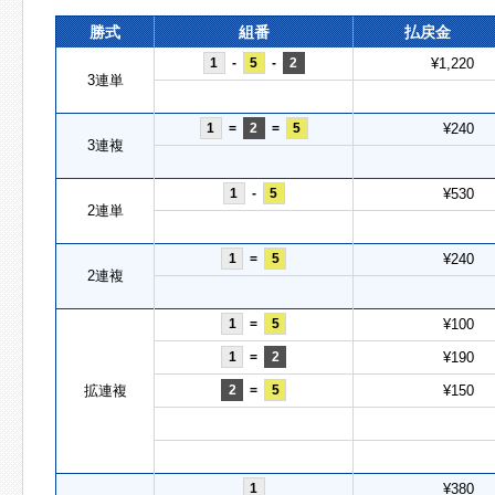
勝式
組番
払戻金
1
-
5
-
2
¥1,220
3連単
1
=
2
=
5
¥240
3連複
1
-
5
¥530
2連単
1
=
5
¥240
2連複
1
=
5
¥100
1
=
2
¥190
拡連複
2
=
5
¥150
1
¥380