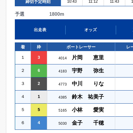
締切予定時刻
10:43
11:12
11:43
1
予選 1800m
出走表
オッズ
着
枠
ボートレーサー
レ
片岡 恵里
１
3
4014
宇野 弥生
２
6
4183
中川 りな
３
2
4773
鈴木 祐美子
４
1
4385
小林 愛実
５
5
5165
金子 千穂
６
4
5030