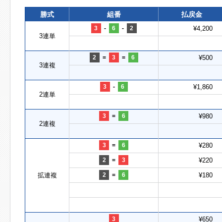
勝式
組番
払戻金
3
-
6
-
2
¥4,200
3連単
2
=
3
=
6
¥500
3連複
3
-
6
¥1,860
2連単
3
=
6
¥980
2連複
3
=
6
¥280
2
=
3
¥220
拡連複
2
=
6
¥180
3
¥650