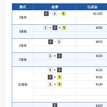
勝式
組番
払戻金
2
-
1
-
5
¥2,020
3連単
1
=
2
=
5
¥200
3連複
2
-
1
¥970
2連単
1
=
2
¥320
2連複
1
=
2
¥120
2
=
5
¥150
拡連複
1
=
5
¥140
2
¥420