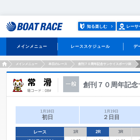
知る楽しむ
レーサ
メインメニュー
レーススケジュール
デ
HOME
メインメニュー
本日のレース
創刊７０周年記念サンケイスポーツ杯
創刊７０周年記念
1月18日
1月19日
初日
２日目
レース
1R
2R
3R