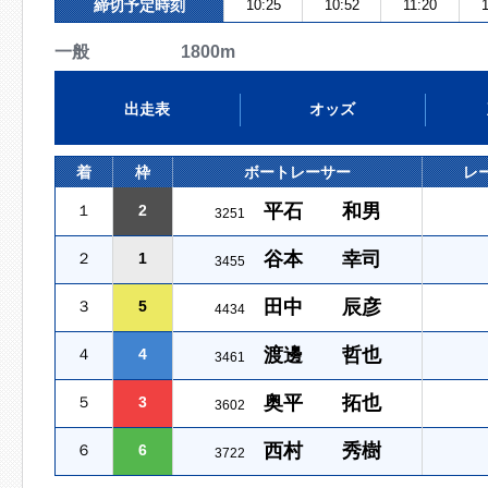
締切予定時刻
10:25
10:52
11:20
一般 1800m
出走表
オッズ
着
枠
ボートレーサー
レ
平石 和男
１
2
3251
谷本 幸司
２
1
3455
田中 辰彦
３
5
4434
渡邊 哲也
４
4
3461
奥平 拓也
５
3
3602
西村 秀樹
６
6
3722