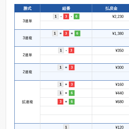
勝式
組番
払戻金
1
-
3
-
6
¥2,230
3連単
1
=
3
=
6
¥1,380
3連複
1
-
3
¥350
2連単
1
=
3
¥300
2連複
1
=
3
¥160
1
=
6
¥440
拡連複
3
=
6
¥680
1
¥120