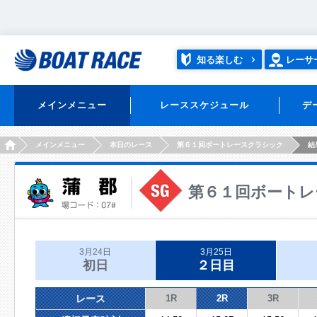
知る楽しむ
レーサ
メインメニュー
レーススケジュール
デ
HOME
メインメニュー
本日のレース
第６１回ボートレースクラシック
結
第６１回ボートレ
3月24日
3月25日
初日
２日目
レース
1R
2R
3R