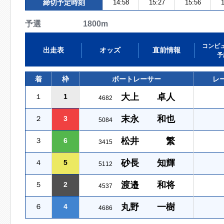
締切予定時刻
14:58
15:27
15:56
1
予選 1800m
コンピ
出走表
オッズ
直前情報
予
着
枠
ボートレーサー
レ
大上 卓人
１
1
4682
末永 和也
２
3
5084
松井 繁
３
6
3415
砂長 知輝
４
5
5112
渡邉 和将
５
2
4537
丸野 一樹
６
4
4686