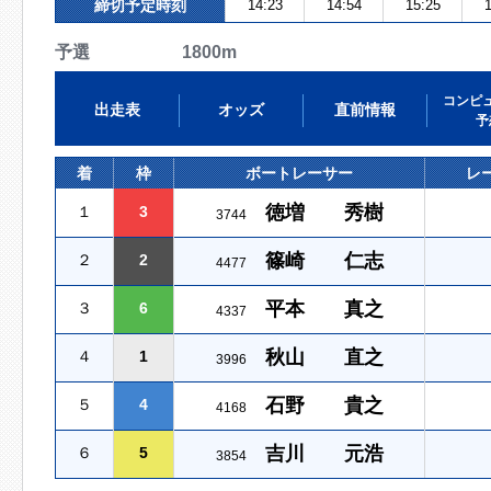
締切予定時刻
14:23
14:54
15:25
1
予選 1800m
コンピ
出走表
オッズ
直前情報
予
着
枠
ボートレーサー
レ
徳増 秀樹
１
3
3744
篠崎 仁志
２
2
4477
平本 真之
３
6
4337
秋山 直之
４
1
3996
石野 貴之
５
4
4168
吉川 元浩
６
5
3854