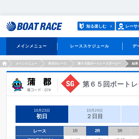
知る楽しむ
レーサ
メインメニュー
レーススケジュール
デ
HOME
メインメニュー
本日のレース
第６５回ボートレースダービー
結果
第６５回ボートレ
10月23日
10月24日
初日
２日目
レース
1R
2R
3R