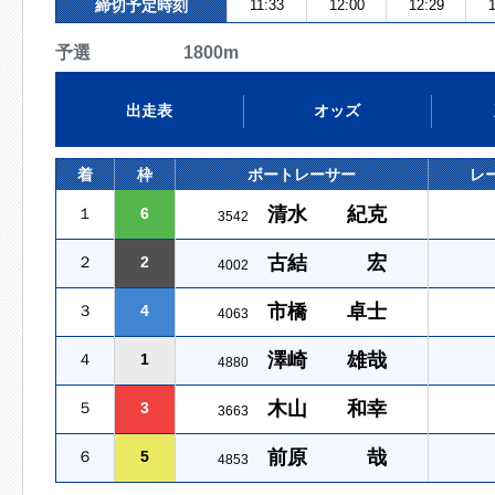
締切予定時刻
11:33
12:00
12:29
1
予選 1800m
出走表
オッズ
着
枠
ボートレーサー
レ
清水 紀克
１
6
3542
古結 宏
２
2
4002
市橋 卓士
３
4
4063
澤崎 雄哉
４
1
4880
木山 和幸
５
3
3663
前原 哉
６
5
4853