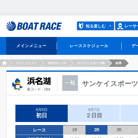
知る楽しむ
レーサ
メインメニュー
レーススケジュール
デ
HOME
メインメニュー
本日のレース
サンケイスポーツ杯
結果
サンケイスポー
4月6日
4月7日
初日
２日目
レース
1R
2R
3R