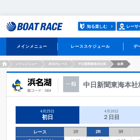
知る楽しむ
レーサ
メインメニュー
レーススケジュール
デ
HOME
メインメニュー
本日のレース
中日新聞東海本社杯
結果
中日新聞東海本社
4月25日
4月26日
初日
２日目
レース
1R
2R
3R