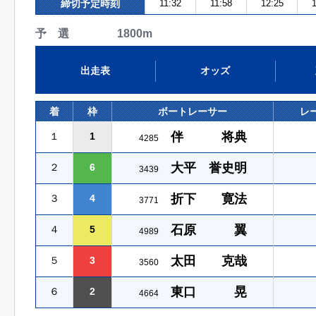
締切予定時刻
11:32
11:58
12:25
1
予 選 1800m
出走表
オッズ
着
枠
ボートレーサー
レ
伴 将典
１
1
4285
大平 誉史明
２
6
3439
折下 寛法
３
4
3771
石原 翼
４
5
4989
太田 克哉
５
3
3560
東口 晃
６
2
4664