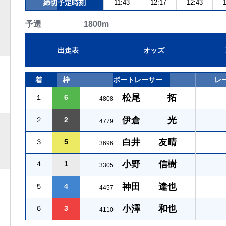
締切予定時刻
11:43
12:17
12:43
1
予選 1800m
出走表
オッズ
着
枠
ボートレーサー
レ
松尾 拓
１
6
4808
伊倉 光
２
2
4779
白井 友晴
３
5
3696
小野 信樹
４
1
3305
神田 達也
５
4
4457
小澤 和也
６
3
4110