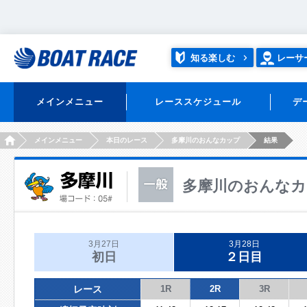
知る楽しむ
レーサ
メインメニュー
レーススケジュール
デ
HOME
メインメニュー
本日のレース
多摩川のおんなカップ
結果
多摩川のおんなカ
3月27日
3月28日
初日
２日目
レース
1R
2R
3R