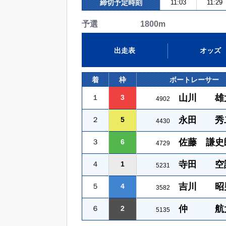
締切予定時刻
11:03
11:29
予選 1800m
出走表
オッズ
着
枠
ボートレーサー
山川 雄
１
3
4902
永田 秀
２
5
4430
佐藤 謙史
３
6
4729
寺田 空
４
1
5231
吉川 昭
５
4
3582
仲 航
６
2
5135