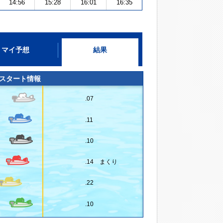
14:56
15:28
16:01
16:35
マイ予想
結果
スタート情報
.07
.11
.10
.14 まくり
.22
.10