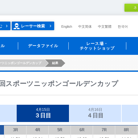
ネ
む
レーサー検索
English
中文简体
中文繁體
한국어
レース場・
ール
データファイル
チケットショップ
ーツニッポンゴールデンカップ
結果
回スポーツニッポンゴールデンカップ
4月15日
4月16日
３日目
４日目
3R
4R
5R
6R
7R
8R