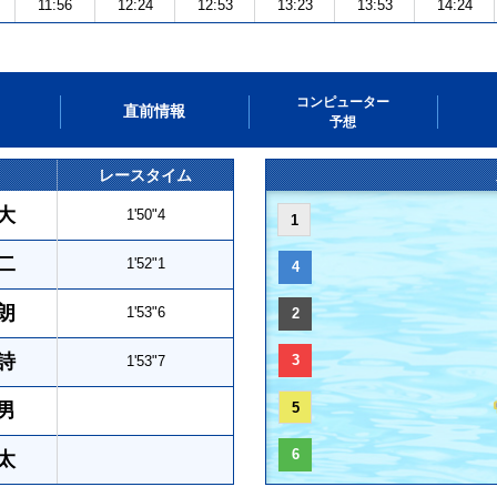
11:56
12:24
12:53
13:23
13:53
14:24
コンピューター
直前情報
予想
レースタイム
大
1'50"4
1
二
1'52"1
4
朗
1'53"6
2
詩
3
1'53"7
男
5
6
太