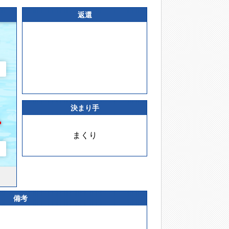
返還
決まり手
まくり
備考