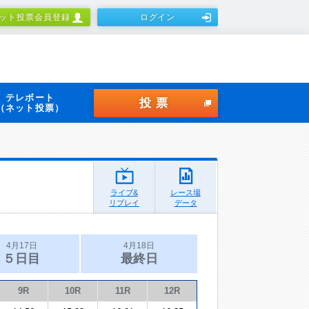
ット投票会員登録
ログイン
テレボート
投票
（ネット投票）
ライブ&
レース場
リプレイ
データ
4月17日
4月18日
５日目
最終日
9R
10R
11R
12R