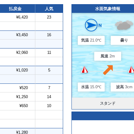
払戻金
人気
水面気象情報
¥6,420
23
¥3,450
16
気温
21.0℃
曇り
¥2,060
11
風速
2m
¥1,020
5
水温
15.0℃
波高
3cm
¥520
7
¥1,250
14
スタンド
¥650
10
¥1,280