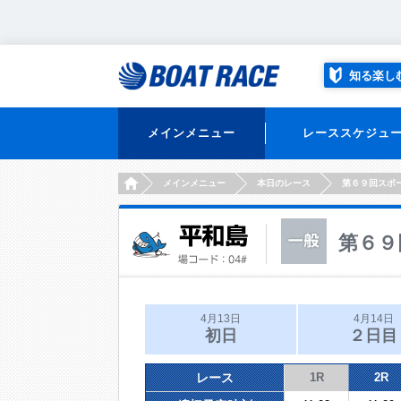
知る楽し
メインメニュー
レーススケジュ
HOME
メインメニュー
本日のレース
第６９回スポ
第６９
4月13日
4月14日
初日
２日目
レース
1R
2R