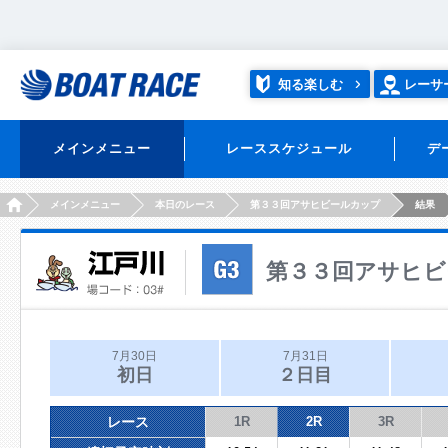
知る楽しむ
レーサ
メインメニュー
レーススケジュール
デ
HOME
メインメニュー
本日のレース
第３３回アサヒビールカップ
結果
第３３回アサヒビ
7月30日
7月31日
初日
２日目
レース
1R
2R
3R