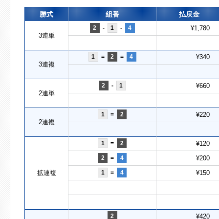
勝式
組番
払戻金
2
-
1
-
4
¥1,780
3連単
1
=
2
=
4
¥340
3連複
2
-
1
¥660
2連単
1
=
2
¥220
2連複
1
=
2
¥120
2
=
4
¥200
拡連複
1
=
4
¥150
2
¥420