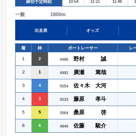
締切予定時刻
10:54
11:21
11:48
1
一般 1800m
出走表
オッズ
着
枠
ボートレーサー
レ
野村 誠
１
2
4486
廣瀬 篤哉
２
1
4992
佐々木 大河
３
4
5054
藤原 孝斗
４
3
5033
桑原 啓
５
5
3564
佐藤 駿介
６
6
4846