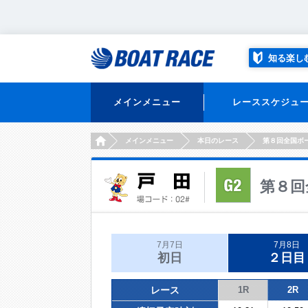
知る楽し
メインメニュー
レーススケジュ
HOME
メインメニュー
本日のレース
第８回全国ボ
第８回
7月7日
7月8日
初日
２日目
レース
1R
2R