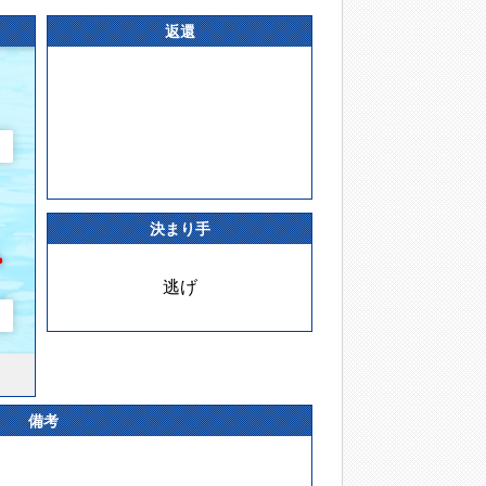
返還
決まり手
逃げ
備考