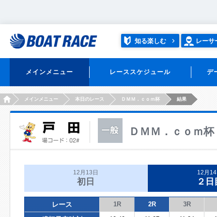
知る楽しむ
レーサ
メインメニュー
レーススケジュール
デ
HOME
メインメニュー
本日のレース
ＤＭＭ．ｃｏｍ杯
結果
ＤＭＭ．ｃｏｍ杯
12月13日
12月1
初日
２日
レース
1R
2R
3R