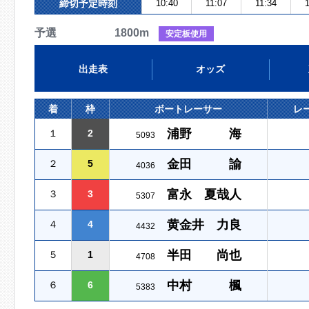
締切予定時刻
10:40
11:07
11:34
1
予選 1800m
安定板使用
出走表
オッズ
着
枠
ボートレーサー
レ
浦野 海
１
2
5093
金田 諭
２
5
4036
富永 夏哉人
３
3
5307
黄金井 力良
４
4
4432
半田 尚也
５
1
4708
中村 楓
６
6
5383