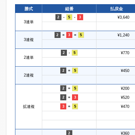
勝式
組番
払戻金
2
-
5
-
3
¥3,640
3連単
2
=
3
=
5
¥1,240
3連複
2
-
5
¥770
2連単
2
=
5
¥450
2連複
2
=
5
¥200
2
=
3
¥520
拡連複
3
=
5
¥470
2
¥360