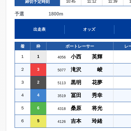
締切予定時刻
10:45
11:12
11:39
1
予選 1800m
出走表
オッズ
着
枠
ボートレーサー
レ
小西 英輝
１
1
4056
滝沢 崚
２
3
5077
黒明 花夢
３
2
5113
冨田 秀幸
４
4
3519
桑原 将光
５
6
4318
吉本 玲緒
６
5
4126