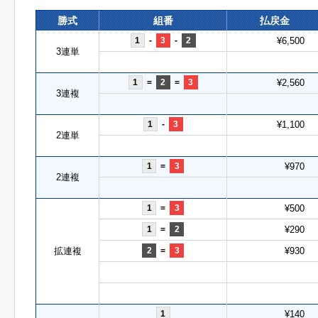
勝式
組番
払戻金
1
-
3
-
2
¥6,500
3連単
1
=
2
=
3
¥2,560
3連複
1
-
3
¥1,100
2連単
1
=
3
¥970
2連複
1
=
3
¥500
1
=
2
¥290
拡連複
2
=
3
¥930
1
¥140