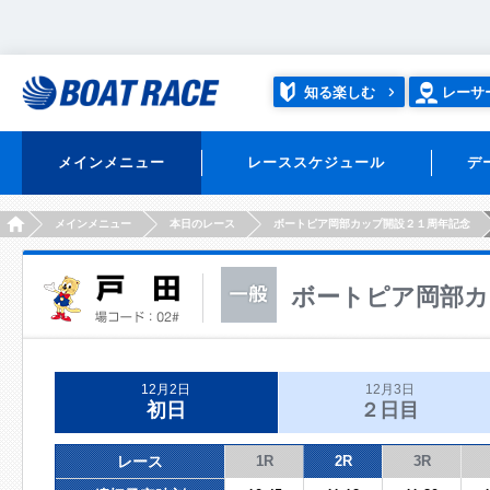
知る楽しむ
レーサ
メインメニュー
レーススケジュール
デ
HOME
メインメニュー
本日のレース
ボートピア岡部カップ開設２１周年記念
ボートピア岡部カ
12月2日
12月3日
初日
２日目
レース
1R
2R
3R