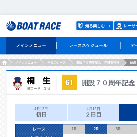
知る楽しむ
レーサ
メインメニュー
レーススケジュール
デ
HOME
メインメニュー
本日のレース
開設７０周年記念 赤城雷神杯
結果
開設７０周年記念
4月12日
4月13日
初日
２日目
レース
1R
2R
3R