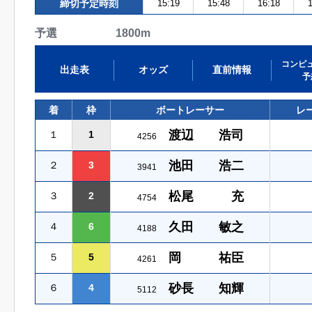
締切予定時刻
15:19
15:48
16:18
1
予選 1800m
コンピ
出走表
オッズ
直前情報
予
着
枠
ボートレーサー
レ
渡辺 浩司
１
1
4256
池田 浩二
２
3
3941
松尾 充
３
2
4754
久田 敏之
４
6
4188
岡 祐臣
５
5
4261
砂長 知輝
６
4
5112