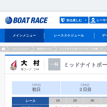
知る楽しむ
レーサ
メインメニュー
レーススケジュール
デ
HOME
メインメニュー
本日のレース
ミッドナイトボートレースｉｎ大村 ４
ミッドナイトボー
7月5日
7月6日
初日
２日目
レース
1R
2R
3R