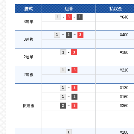
勝式
組番
払戻金
1
-
3
-
2
¥640
3連単
1
=
2
=
3
¥400
3連複
1
-
3
¥190
2連単
1
=
3
¥210
2連複
1
=
3
¥130
1
=
2
¥160
拡連複
2
=
3
¥360
1
¥100