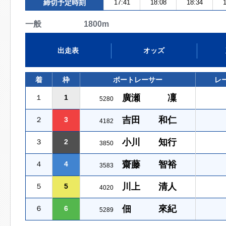
締切予定時刻
17:41
18:08
18:34
1
一般 1800m
出走表
オッズ
着
枠
ボートレーサー
レ
廣瀬 凜
１
1
5280
吉田 和仁
２
3
4182
小川 知行
３
2
3850
齋藤 智裕
４
4
3583
川上 清人
５
5
4020
佃 來紀
６
6
5289