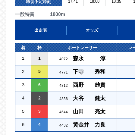
締切予定時刻
17:41
18:08
18:35
1
一般特賞 1800m
出走表
オッズ
着
枠
ボートレーサー
レ
森永 淳
１
1
4072
下寺 秀和
２
5
4771
西野 雄貴
３
6
4812
大谷 健太
４
2
4836
山田 亮太
５
3
4644
黄金井 力良
６
4
4432