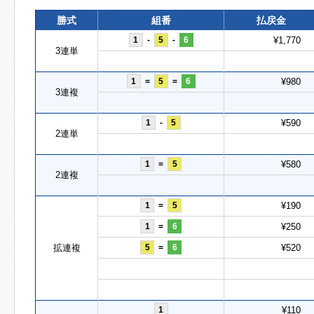
勝式
組番
払戻金
1
-
5
-
6
¥1,770
3連単
1
=
5
=
6
¥980
3連複
1
-
5
¥590
2連単
1
=
5
¥580
2連複
1
=
5
¥190
1
=
6
¥250
拡連複
5
=
6
¥520
1
¥110