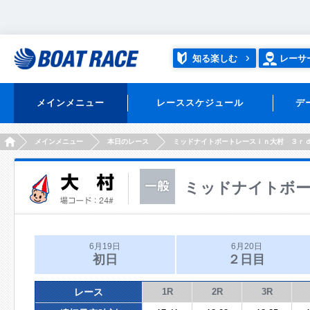
知る楽しむ
レーサ
メインメニュー
レーススケジュール
デ
HOME
メインメニュー
本日のレース
ミッドナイトボートレースｉｎ大村 ３ｒ
ミッドナイトボー
6月19日
6月20日
初日
２日目
レース
1R
2R
3R