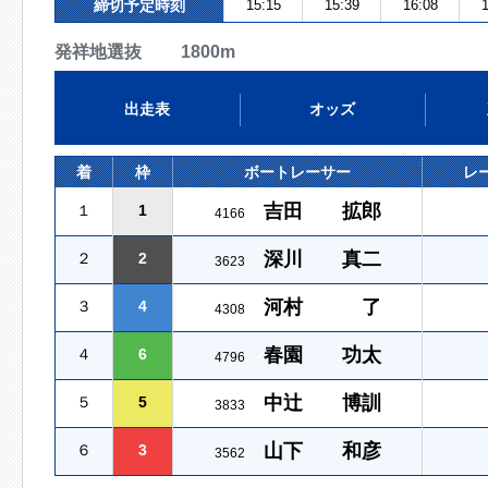
締切予定時刻
15:15
15:39
16:08
1
発祥地選抜 1800m
出走表
オッズ
着
枠
ボートレーサー
レ
吉田 拡郎
１
1
4166
深川 真二
２
2
3623
河村 了
３
4
4308
春園 功太
４
6
4796
中辻 博訓
５
5
3833
山下 和彦
６
3
3562