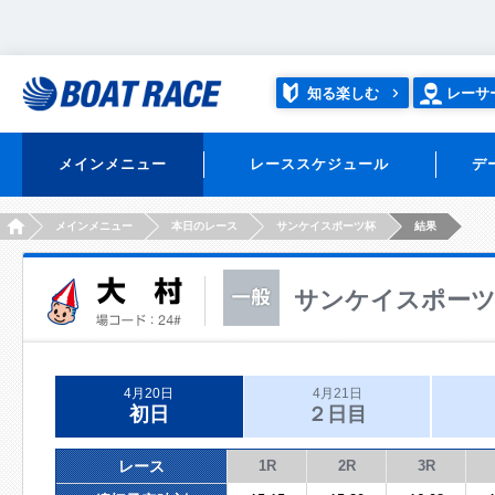
知る楽しむ
レーサ
メインメニュー
レーススケジュール
デ
HOME
メインメニュー
本日のレース
サンケイスポーツ杯
結果
サンケイスポー
4月20日
4月21日
初日
２日目
レース
1R
2R
3R