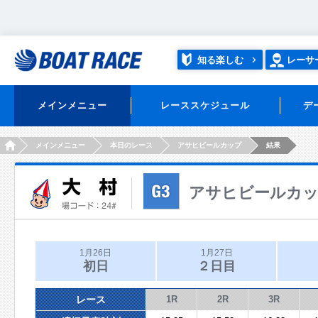
知る楽しむ
レーサ
メインメニュー
レーススケジュール
デ
HOME
メインメニュー
本日のレース
アサヒビールカップ
結果
アサヒビールカ
1月26日
1月27日
初日
２日目
レース
1R
2R
3R