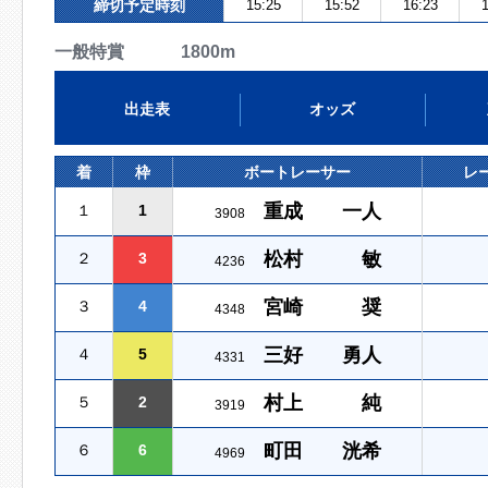
締切予定時刻
15:25
15:52
16:23
1
一般特賞 1800m
出走表
オッズ
着
枠
ボートレーサー
レ
重成 一人
１
1
3908
松村 敏
２
3
4236
宮崎 奨
３
4
4348
三好 勇人
４
5
4331
村上 純
５
2
3919
町田 洸希
６
6
4969