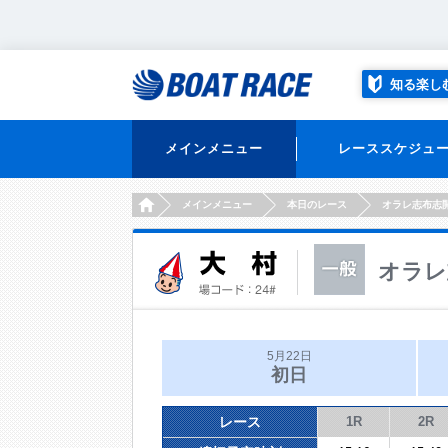
知る楽し
メインメニュー
レーススケジュ
HOME
メインメニュー
本日のレース
オラレ志布志
オラレ
5月22日
初日
レース
1R
2R