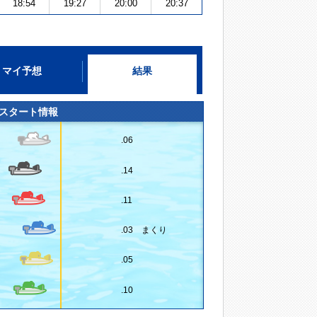
18:54
19:27
20:00
20:37
マイ予想
結果
スタート情報
.06
.14
.11
.03 まくり
.05
.10