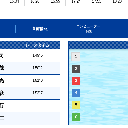
16:04
16:28
16:55
17:24
17:53
18:23
コンピューター
直前情報
予想
レースタイム
司
1'49"5
1
哉
1'50"2
2
光
1'51"9
3
彦
4
1'53"7
行
5
6
三