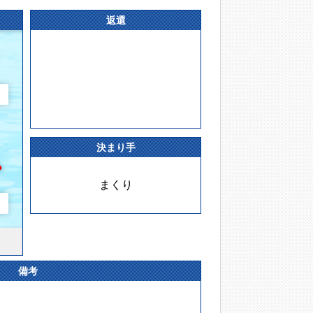
返還
決まり手
まくり
備考