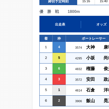
締切予定時刻
15:16
15:40
優 勝 戦 1800m
出走表
オッズ
着
枠
ボートレーサー
大神 康
１
4
3574
小坂 尚
２
5
4295
権藤 俊
３
6
4832
安田 政
４
3
3572
石倉 洋
５
1
4614
飯山 晃
６
2
3906