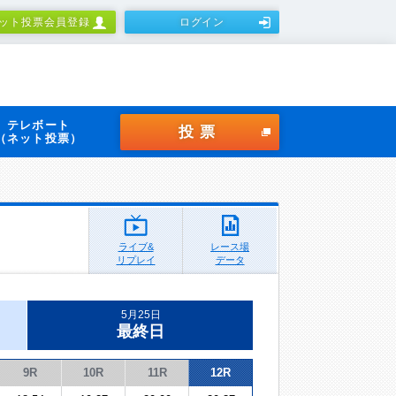
ット投票会員登録
ログイン
テレボート
投票
（ネット投票）
ライブ&
レース場
リプレイ
データ
5月25日
最終日
9R
10R
11R
12R