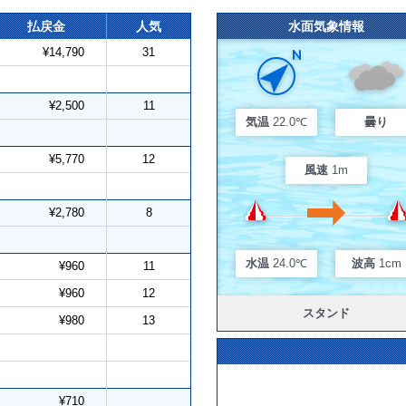
払戻金
人気
水面気象情報
¥14,790
31
¥2,500
11
気温
22.0℃
曇り
¥5,770
12
風速
1m
¥2,780
8
水温
24.0℃
波高
1cm
¥960
11
¥960
12
スタンド
¥980
13
¥710