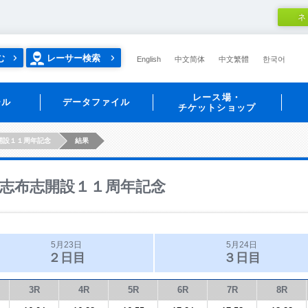
ネ
む
レーサー検索
English
中文简体
中文繁體
한국어
レース場・
ール
データファイル
チケットショップ
開設１１周年記念
結果
志布志開設１１周年記念
5月23日
5月24日
２日目
３日目
3R
4R
5R
6R
7R
8R