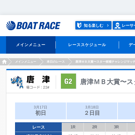
知る楽しむ
レーサ
メインメニュー
レーススケジュール
デ
HOME
メインメニュー
本日のレース
唐津ＭＢ大賞〜スター候補チャレンジマッ
唐津ＭＢ大賞〜ス
3月17日
3月18日
初日
２日目
レース
1R
2R
3R