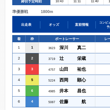
締切予定時刻
10:43
11:11
11:40
1
準優勝戦 1800m
コンピ
出走表
オッズ
直前情報
予
着
枠
ボートレーサー
レ
深川 真二
１
1
3623
辻 栄蔵
２
2
3719
山田 祐也
３
3
4757
西岡 顕心
４
5
5224
井本 昌也
５
6
4985
佐藤 航
６
4
5087