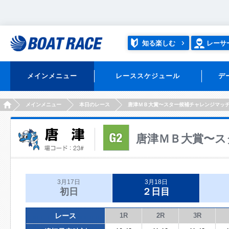
知る楽しむ
レーサ
メインメニュー
レーススケジュール
デ
HOME
メインメニュー
本日のレース
唐津ＭＢ大賞〜スター候補チャレンジマッ
唐津ＭＢ大賞〜ス
3月17日
3月18日
初日
２日目
レース
1R
2R
3R