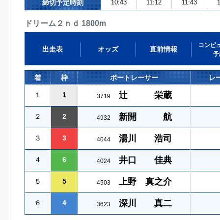
締切予定時刻
10:43
11:12
11:43
1
ドリーム２ｎｄ 1800m
コンピ
出走表
オッズ
直前情報
予
着
枠
ボートレーサー
レ
辻 栄蔵
１
1
3719
新開 航
２
2
4932
湯川 浩司
３
3
4044
井口 佳典
４
6
4024
上野 真之介
５
5
4503
深川 真二
６
4
3623