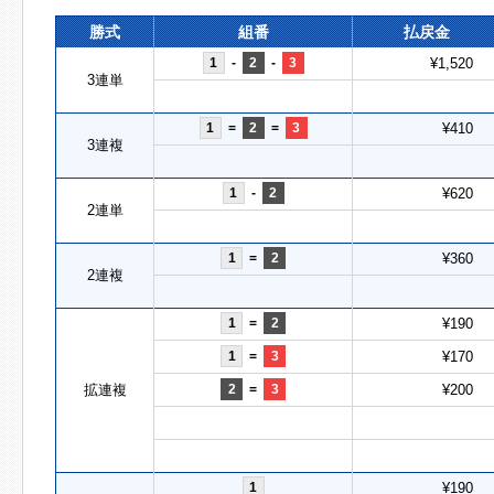
勝式
組番
払戻金
1
-
2
-
3
¥1,520
3連単
1
=
2
=
3
¥410
3連複
1
-
2
¥620
2連単
1
=
2
¥360
2連複
1
=
2
¥190
1
=
3
¥170
拡連複
2
=
3
¥200
1
¥190