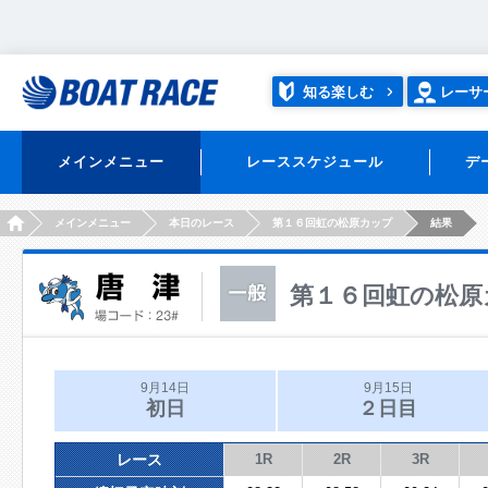
知る楽しむ
レーサ
メインメニュー
レーススケジュール
デ
HOME
メインメニュー
本日のレース
第１６回虹の松原カップ
結果
第１６回虹の松原
9月14日
9月15日
初日
２日目
レース
1R
2R
3R