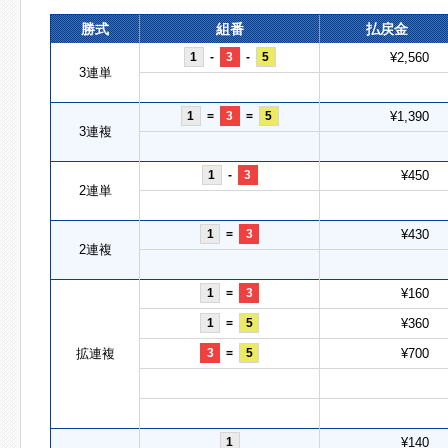
勝式
組番
払戻金
1
-
3
-
5
¥2,560
3連単
1
=
3
=
5
¥1,390
3連複
1
-
3
¥450
2連単
1
=
3
¥430
2連複
1
=
3
¥160
1
=
5
¥360
拡連複
3
=
5
¥700
1
¥140