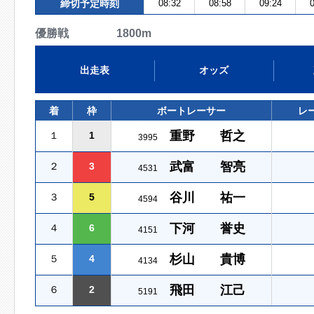
締切予定時刻
08:32
08:58
09:24
0
優勝戦 1800m
出走表
オッズ
着
枠
ボートレーサー
レ
重野 哲之
１
1
3995
武富 智亮
２
3
4531
谷川 祐一
３
5
4594
下河 誉史
４
6
4151
杉山 貴博
５
4
4134
飛田 江己
６
2
5191