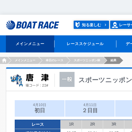
知る楽しむ
レーサ
メインメニュー
レーススケジュール
デ
HOME
メインメニュー
本日のレース
スポーツニッポン杯
結果
スポーツニッポ
4月10日
4月11日
初日
２日目
レース
1R
2R
3R