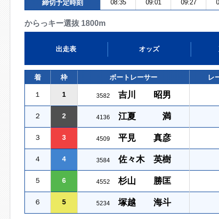
締切予定時刻
08:35
09:01
09:27
0
からっキー選抜 1800m
出走表
オッズ
着
枠
ボートレーサー
レ
吉川 昭男
１
1
3582
江夏 満
２
2
4136
平見 真彦
３
3
4509
佐々木 英樹
４
4
3584
杉山 勝匡
５
6
4552
塚越 海斗
６
5
5234