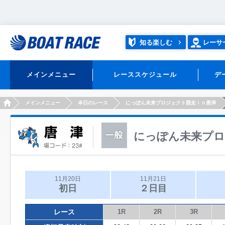
知る楽しむ
レーサ
メインメニュー
レーススケジュール
デ
HOME
メインメニュー
本日のレース
にっぽん未来プロジェクト競走ｉｎ唐津
にっぽん未来プロ
11月20日
11月21日
初日
２日目
レース
1R
2R
3R