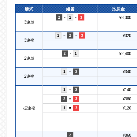
勝式
組番
払戻金
2
-
1
-
3
¥8,300
3連単
1
=
2
=
3
¥320
3連複
2
-
1
¥2,400
2連単
1
=
2
¥340
2連複
1
=
2
¥140
2
=
3
¥380
拡連複
1
=
3
¥120
2
¥860