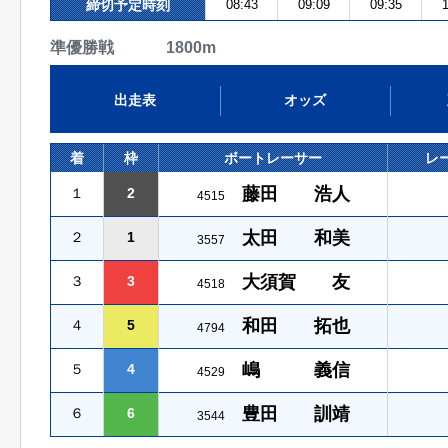
締切予定時刻
08:43
09:09
09:35
1
準優勝戦 1800m
出走表
オッズ
着
枠
ボートレーサー
レ
藤田 浩人
１
2
4515
太田 和美
２
1
3557
大須賀 友
３
3
4518
和田 拓也
４
5
4794
嶋 義信
５
4
4529
豊田 訓靖
６
6
3544