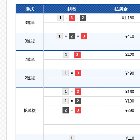
勝式
組番
払戻金
1
-
3
-
2
¥1,180
3連単
1
=
2
=
3
¥410
3連複
1
-
3
¥420
2連単
1
=
3
¥490
2連複
1
=
3
¥160
1
=
2
¥130
拡連複
2
=
3
¥290
1
¥110