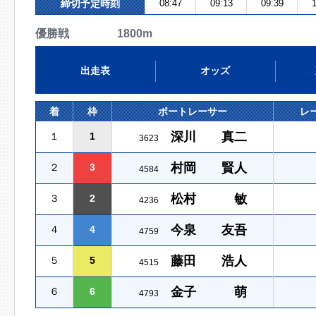
締切予定時刻
08:47
09:13
09:39
1
優勝戦 1800m
出走表
オッズ
着
枠
ボートレーサー
レ
深川 真二
１
1
3623
村岡 賢人
２
3
4584
松村 敏
３
2
4236
今泉 友吾
４
4
4759
藤田 浩人
５
5
4515
金子 萌
６
6
4793