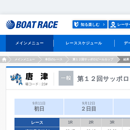
知る楽しむ
レーサ
メインメニュー
レーススケジュール
デ
HOME
メインメニュー
本日のレース
第１２回サッポロビールカップ
結果
第１２回サッポロ
9月11日
9月12日
初日
２日目
レース
1R
2R
3R