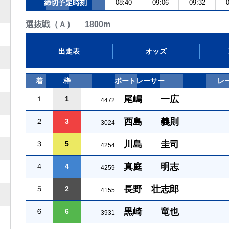
締切予定時刻
08:40
09:06
09:32
0
選抜戦（Ａ） 1800m
出走表
オッズ
着
枠
ボートレーサー
レ
尾嶋 一広
１
1
4472
西島 義則
２
3
3024
川島 圭司
３
5
4254
真庭 明志
４
4
4259
長野 壮志郎
５
2
4155
黒崎 竜也
６
6
3931