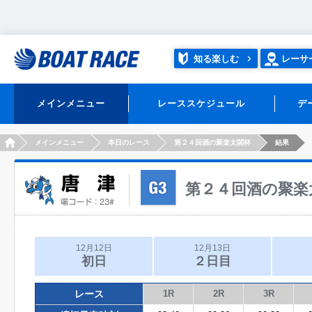
知る楽しむ
レーサ
メインメニュー
レーススケジュール
デ
HOME
メインメニュー
本日のレース
第２４回酒の聚楽太閤杯
結果
第２４回酒の聚楽
12月12日
12月13日
初日
２日目
レース
1R
2R
3R