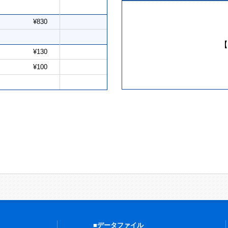
¥830
【
¥130
¥100
■データファイル