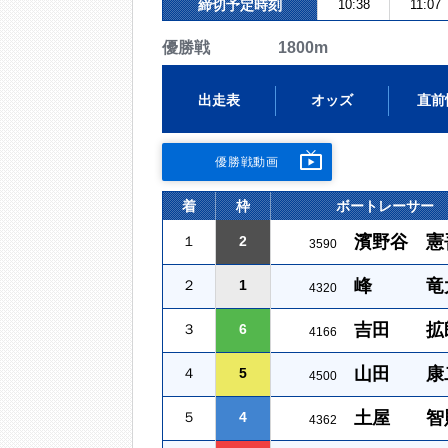
締切予定時刻
10:38
11:07
優勝戦 1800m
出走表
オッズ
直前
優勝戦動画
着
枠
ボートレーサー
濱野谷 憲
１
2
3590
峰 竜
２
1
4320
吉田 拡
３
6
4166
山田 康
４
5
4500
土屋 智
５
4
4362