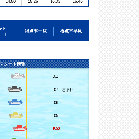
14:50
15:26
16:03
16:45
ット
得点率一覧
得点率早見
ポート
スタート情報
.01
.07 恵まれ
.06
.05
F.02