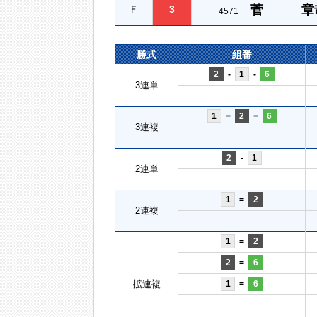
菅 章
Ｆ
3
4571
勝式
組番
2
-
1
-
6
3連単
1
=
2
=
6
3連複
2
-
1
2連単
1
=
2
2連複
1
=
2
2
=
6
拡連複
1
=
6