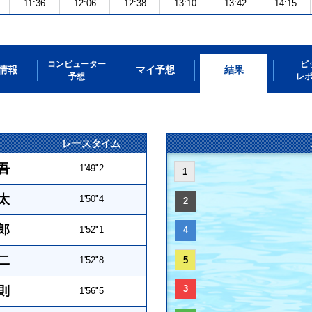
11:36
12:06
12:38
13:10
13:42
14:15
コンピューター
ピ
情報
マイ予想
結果
予想
レ
レースタイム
吾
1'49"2
1
太
1'50"4
2
郎
1'52"1
4
二
1'52"8
5
3
則
1'56"5