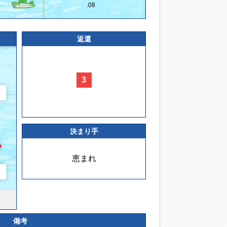
.08
返還
3
決まり手
恵まれ
備考