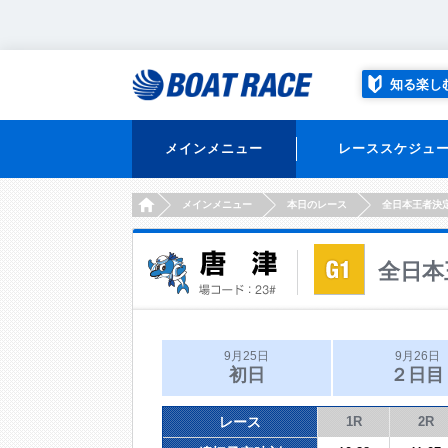
知る楽し
メインメニュー
レーススケジュ
HOME
メインメニュー
本日のレース
全日本王者決
全日本
9月25日
9月26日
初日
２日目
レース
1R
2R