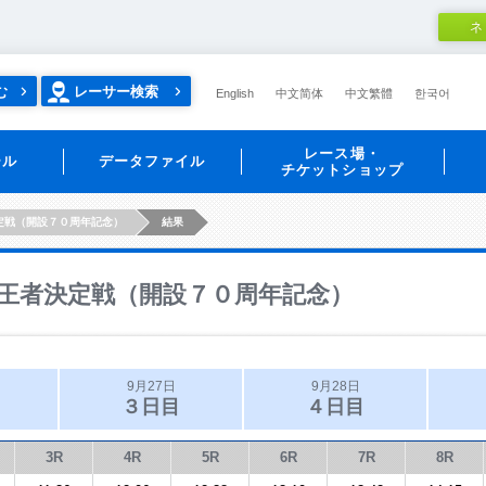
ネ
む
レーサー検索
English
中文简体
中文繁體
한국어
レース場・
ール
データファイル
チケットショップ
定戦（開設７０周年記念）
結果
王者決定戦（開設７０周年記念）
9月27日
9月28日
３日目
４日目
3R
4R
5R
6R
7R
8R