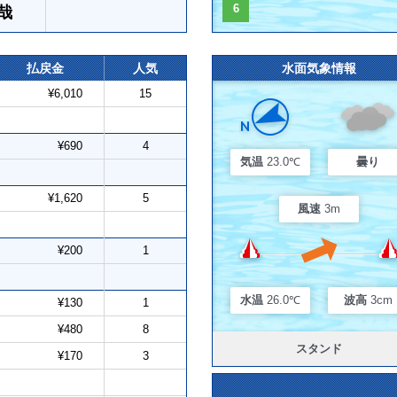
6
哉
払戻金
人気
水面気象情報
¥6,010
15
¥690
4
気温
23.0℃
曇り
¥1,620
5
風速
3m
¥200
1
水温
26.0℃
波高
3cm
¥130
1
¥480
8
スタンド
¥170
3