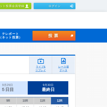
ット投票会員登録
ログイン
テレボート
投票
（ネット投票）
ライブ&
レース場
リプレイ
データ
9月29日
9月30日
５日目
最終日
9R
10R
11R
12R