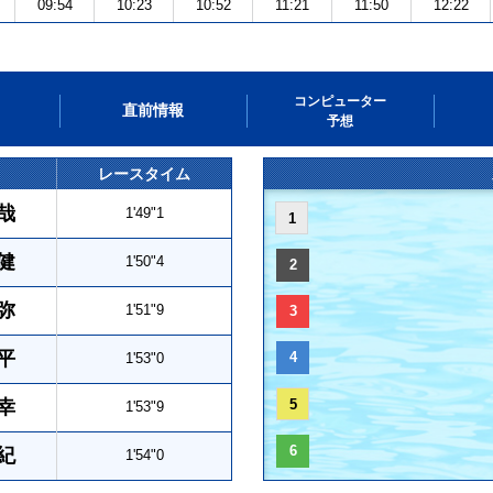
09:54
10:23
10:52
11:21
11:50
12:22
コンピューター
直前情報
予想
レースタイム
哉
1'49"1
1
健
1'50"4
2
弥
1'51"9
3
平
4
1'53"0
幸
5
1'53"9
6
紀
1'54"0