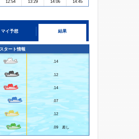
12:54
13:29
14:06
14:45
マイ予想
結果
スタート情報
.14
.12
.14
.07
.12
.09 差し