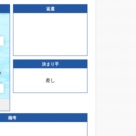
返還
決まり手
差し
備考