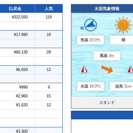
払戻金
人気
水面気象情報
¥322,550
119
¥17,890
19
気温
23.0℃
晴
¥60,130
28
風速
3m
¥6,650
12
水温
18.0℃
波高
3cm
¥990
9
¥2,960
15
スタンド
¥1,620
12
¥3,300