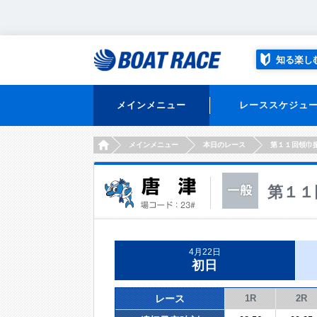
知る楽し
メインメニュー
レーススケジュ
HOME
メインメニュー
本日のレース
第１１回領巾
第１１
4月22日
初日
レース
1R
2R