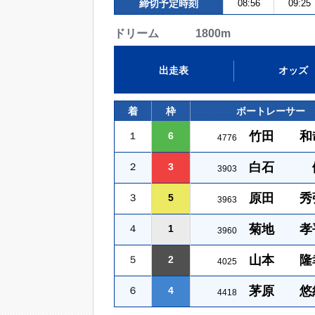
締切予定時刻
08:56
09:25
ドリーム 1800m
出走表
オッズ
着
枠
ボートレーサー
竹田 和
１
6
4776
白石 
２
3
3903
原田 秀
３
5
3963
菊地 孝
４
1
3960
山本 隆
５
2
4025
茅原 悠
６
4
4418