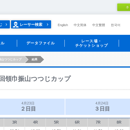
ネ
む
レーサー検索
English
中文简体
中文繁體
한국어
レース場・
ール
データファイル
チケットショップ
振山つつじカップ
結果
回領巾振山つつじカップ
4月23日
4月24日
２日目
３日目
3R
4R
5R
6R
7R
8R