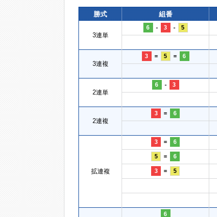
勝式
組番
6
-
3
-
5
3連単
3
=
5
=
6
3連複
6
-
3
2連単
3
=
6
2連複
3
=
6
5
=
6
拡連複
3
=
5
6