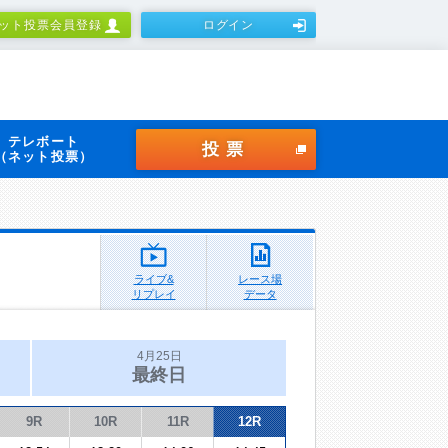
ット投票会員登録
ログイン
テレボート
投票
（ネット投票）
ライブ&
レース場
リプレイ
データ
4月25日
最終日
9R
10R
11R
12R