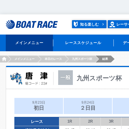
知る楽しむ
レーサ
メインメニュー
レーススケジュール
デ
HOME
メインメニュー
本日のレース
九州スポーツ杯
結果
九州スポーツ杯
9月23日
9月24日
初日
２日目
レース
1R
2R
3R