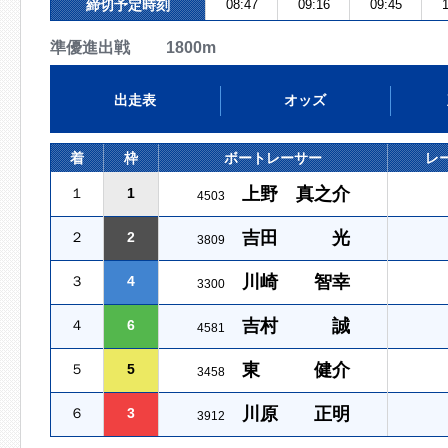
締切予定時刻
08:47
09:16
09:45
1
準優進出戦 1800m
出走表
オッズ
着
枠
ボートレーサー
レ
上野 真之介
１
1
4503
吉田 光
２
2
3809
川崎 智幸
３
4
3300
吉村 誠
４
6
4581
東 健介
５
5
3458
川原 正明
６
3
3912