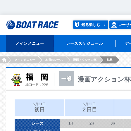
知る楽しむ
レーサ
メインメニュー
レーススケジュール
デ
HOME
メインメニュー
本日のレース
漫画アクション杯
結果
漫画アクション杯
6月21日
6月22日
初日
２日目
レース
1R
2R
3R