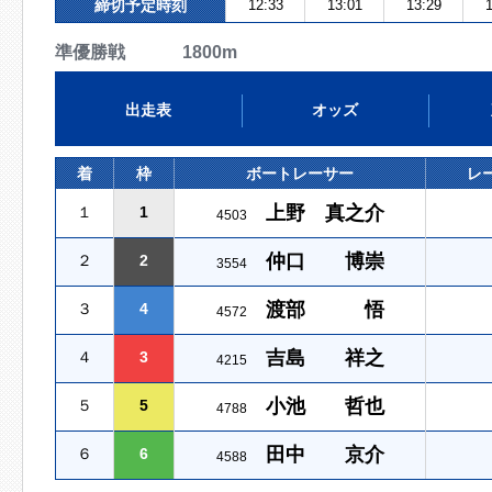
締切予定時刻
12:33
13:01
13:29
1
準優勝戦 1800m
出走表
オッズ
着
枠
ボートレーサー
レ
上野 真之介
１
1
4503
仲口 博崇
２
2
3554
渡部 悟
３
4
4572
吉島 祥之
４
3
4215
小池 哲也
５
5
4788
田中 京介
６
6
4588