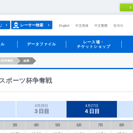
ネ
む
レーサー検索
English
中文简体
中文繁體
한국어
レース場・
ール
データファイル
チケットショップ
ツ杯争奪戦
結果
スポーツ杯争奪戦
4月26日
4月27日
３日目
４日目
3R
4R
5R
6R
7R
8R