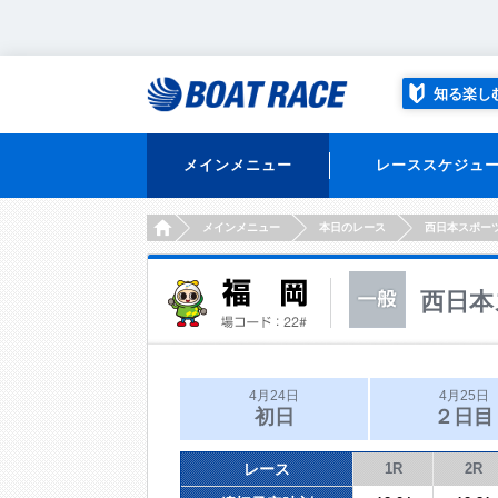
知る楽し
メインメニュー
レーススケジュ
HOME
メインメニュー
本日のレース
西日本スポー
西日本
4月24日
4月25日
初日
２日目
レース
1R
2R