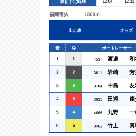
締切予定時刻
12:04
12:31
福岡選抜 1800m
出走表
オッズ
着
枠
ボートレーサー
渡邉 和
１
1
4537
岩崎 芳
２
2
3611
中島 友
３
6
3784
田添 康
４
3
3631
丸野 一
５
4
4686
竹上 真
６
5
3462