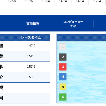
12:58
13:26
13:54
14:24
14:54
15:24
コンピューター
直前情報
予想
レースタイム
将
1'49"0
1
美
1'51"3
2
和
1'52"6
3
介
4
1'53"5
樹
5
6
司