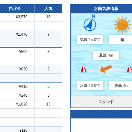
払戻金
人気
水面気象情報
¥3,570
13
¥1,470
7
気温
15.0℃
晴
¥590
3
風速
4m
¥630
3
水温
18.0℃
波高
4cm
¥410
5
¥240
3
スタンド
¥1,020
13
¥110