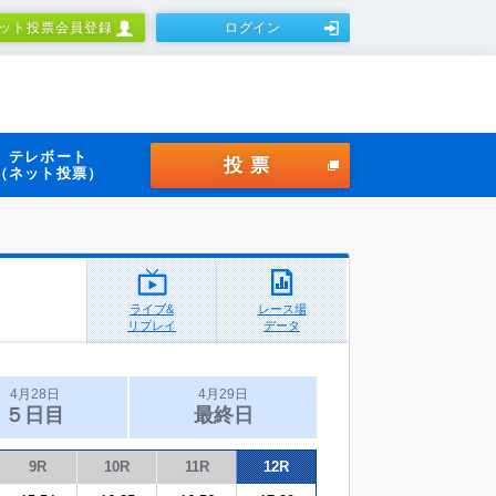
ット投票会員登録
ログイン
テレボート
投票
（ネット投票）
ライブ&
レース場
リプレイ
データ
4月28日
4月29日
５日目
最終日
9R
10R
11R
12R