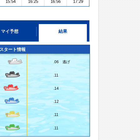
15:54
16:25
16:56
17:29
マイ予想
結果
スタート情報
.06 逃げ
.11
.14
.12
.11
.11