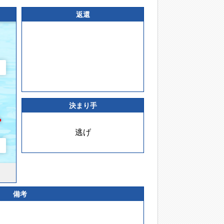
返還
決まり手
逃げ
備考